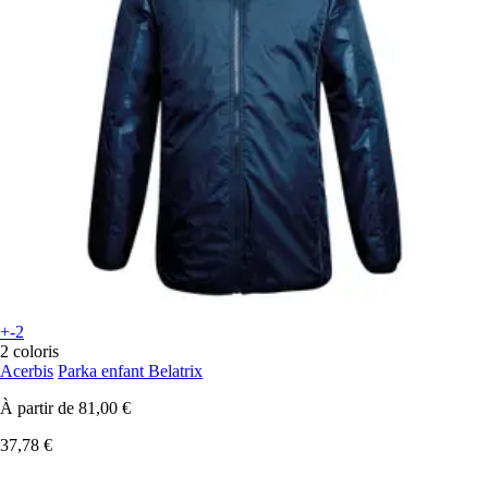
+-2
2 coloris
Acerbis
Parka enfant Belatrix
À partir de
81,00 €
37,78 €