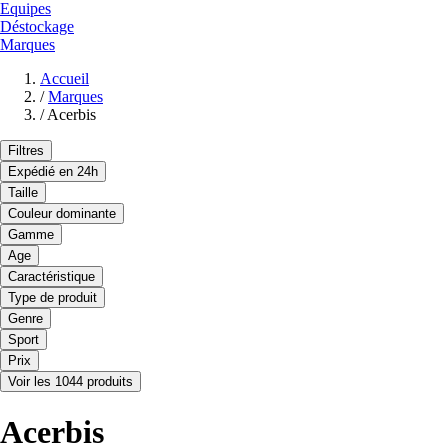
Equipes
Déstockage
Marques
Accueil
/
Marques
/
Acerbis
Filtres
Expédié en 24h
Taille
Couleur dominante
Gamme
Age
Caractéristique
Type de produit
Genre
Sport
Prix
Voir les 1044 produits
Acerbis