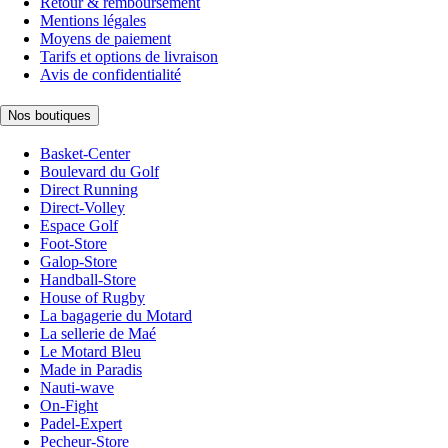
Retour & remboursement
Mentions légales
Moyens de paiement
Tarifs et options de livraison
Avis de confidentialité
Nos boutiques
Basket-Center
Boulevard du Golf
Direct Running
Direct-Volley
Espace Golf
Foot-Store
Galop-Store
Handball-Store
House of Rugby
La bagagerie du Motard
La sellerie de Maé
Le Motard Bleu
Made in Paradis
Nauti-wave
On-Fight
Padel-Expert
Pecheur-Store