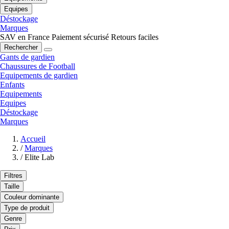
Equipes
Déstockage
Marques
SAV en France
Paiement sécurisé
Retours faciles
Rechercher
Gants de gardien
Chaussures de Football
Equipements de gardien
Enfants
Equipements
Equipes
Déstockage
Marques
Accueil
/
Marques
/
Elite Lab
Filtres
Taille
Couleur dominante
Type de produit
Genre