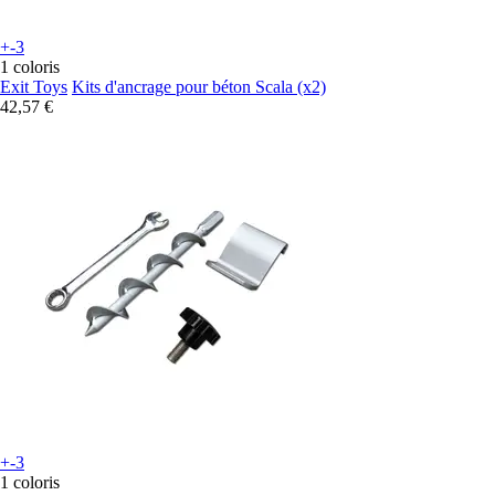
+-3
1 coloris
Exit Toys
Kits d'ancrage pour béton Scala (x2)
42,57 €
+-3
1 coloris