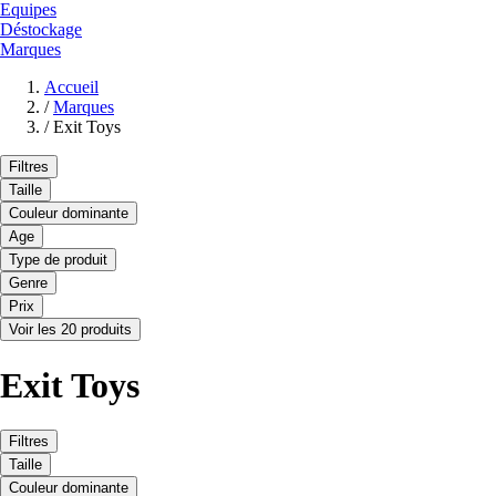
Equipes
Déstockage
Marques
Accueil
/
Marques
/
Exit Toys
Filtres
Taille
Couleur dominante
Age
Type de produit
Genre
Prix
Voir les 20 produits
Exit Toys
Filtres
Taille
Couleur dominante