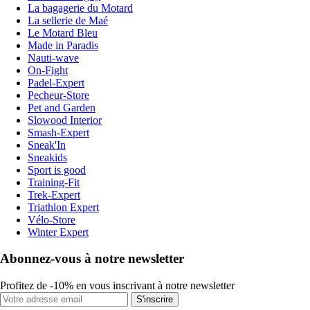
La bagagerie du Motard
La sellerie de Maé
Le Motard Bleu
Made in Paradis
Nauti-wave
On-Fight
Padel-Expert
Pecheur-Store
Pet and Garden
Slowood Interior
Smash-Expert
Sneak'In
Sneakids
Sport is good
Training-Fit
Trek-Expert
Triathlon Expert
Vélo-Store
Winter Expert
Abonnez-vous à notre newsletter
Profitez de -10% en vous inscrivant à notre newsletter
S'inscrire