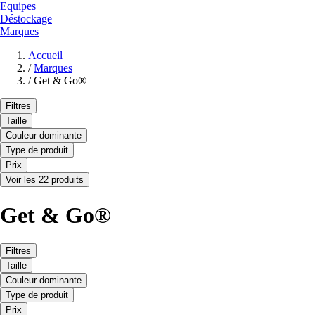
Equipes
Déstockage
Marques
Accueil
/
Marques
/
Get & Go®
Filtres
Taille
Couleur dominante
Type de produit
Prix
Voir les 22 produits
Get & Go®
Filtres
Taille
Couleur dominante
Type de produit
Prix