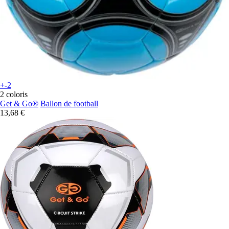
+-2
2 coloris
Get & Go®
Ballon de football
13,68 €