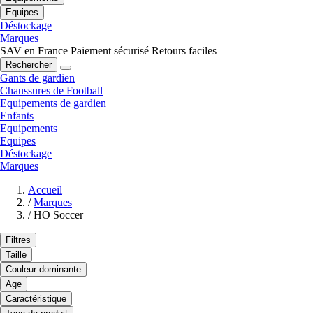
Equipes
Déstockage
Marques
SAV en France
Paiement sécurisé
Retours faciles
Rechercher
Gants de gardien
Chaussures de Football
Equipements de gardien
Enfants
Equipements
Equipes
Déstockage
Marques
Accueil
/
Marques
/
HO Soccer
Filtres
Taille
Couleur dominante
Age
Caractéristique