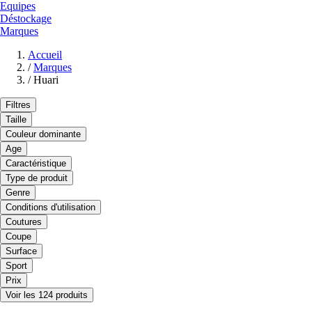
Equipes
Déstockage
Marques
Accueil
/
Marques
/
Huari
Filtres
Taille
Couleur dominante
Age
Caractéristique
Type de produit
Genre
Conditions d'utilisation
Coutures
Coupe
Surface
Sport
Prix
Voir les 124 produits