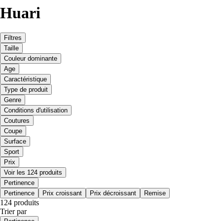
Huari
Filtres
Taille
Couleur dominante
Age
Caractéristique
Type de produit
Genre
Conditions d'utilisation
Coutures
Coupe
Surface
Sport
Prix
Voir les 124 produits
Pertinence
Pertinence
Prix croissant
Prix décroissant
Remise
124 produits
Trier par