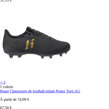
51,33 €
+-3
1 coloris
Huari
Chaussures de football enfant Prator Teen AG
À partir de
74,99 €
67,50 €