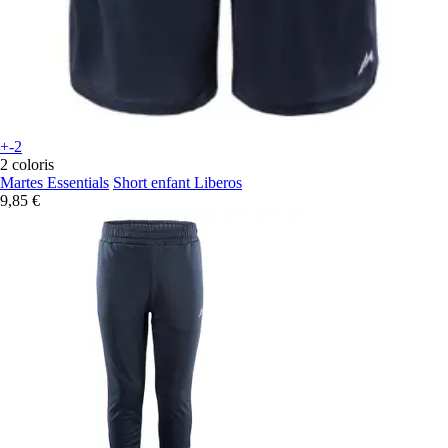
+-2
2 coloris
Martes Essentials
Short enfant Liberos
9,85 €