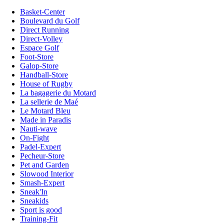
Basket-Center
Boulevard du Golf
Direct Running
Direct-Volley
Espace Golf
Foot-Store
Galop-Store
Handball-Store
House of Rugby
La bagagerie du Motard
La sellerie de Maé
Le Motard Bleu
Made in Paradis
Nauti-wave
On-Fight
Padel-Expert
Pecheur-Store
Pet and Garden
Slowood Interior
Smash-Expert
Sneak'In
Sneakids
Sport is good
Training-Fit