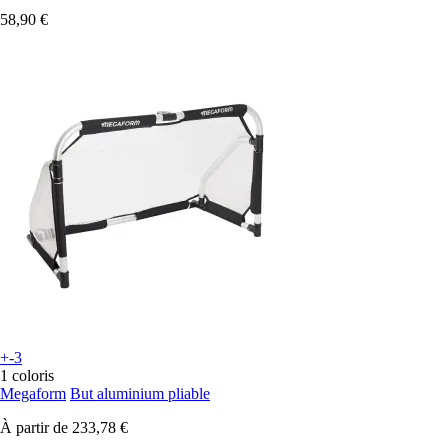
58,90 €
+-3
1 coloris
Megaform
But aluminium pliable
À partir de
233,78 €