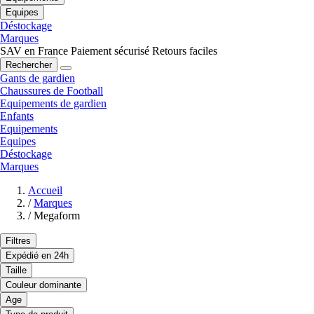
Equipes
Déstockage
Marques
SAV en France
Paiement sécurisé
Retours faciles
Rechercher
Gants de gardien
Chaussures de Football
Equipements de gardien
Enfants
Equipements
Equipes
Déstockage
Marques
Accueil
/
Marques
/
Megaform
Filtres
Expédié en 24h
Taille
Couleur dominante
Age