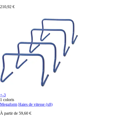
210,92 €
+-3
1 coloris
Megaform
Haies de vitesse (x8)
À partir de
59,60 €