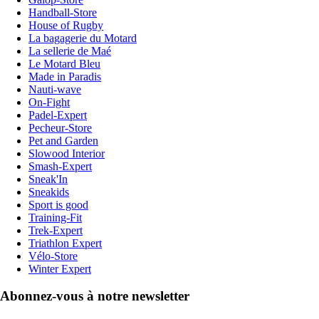
Handball-Store
House of Rugby
La bagagerie du Motard
La sellerie de Maé
Le Motard Bleu
Made in Paradis
Nauti-wave
On-Fight
Padel-Expert
Pecheur-Store
Pet and Garden
Slowood Interior
Smash-Expert
Sneak'In
Sneakids
Sport is good
Training-Fit
Trek-Expert
Triathlon Expert
Vélo-Store
Winter Expert
Abonnez-vous à notre newsletter