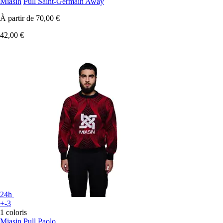
Miasin
Pull Saint-Germain Away
À partir de
70,00 €
42,00 €
24h
+-3
1 coloris
Miasin
Pull Paolo