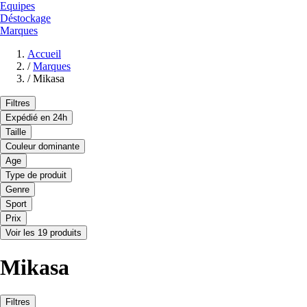
Equipes
Déstockage
Marques
Accueil
/
Marques
/
Mikasa
Filtres
Expédié en 24h
Taille
Couleur dominante
Age
Type de produit
Genre
Sport
Prix
Voir les 19 produits
Mikasa
Filtres