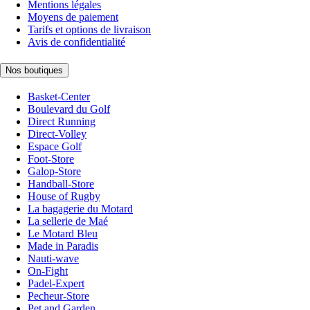
Mentions légales
Moyens de paiement
Tarifs et options de livraison
Avis de confidentialité
Nos boutiques
Basket-Center
Boulevard du Golf
Direct Running
Direct-Volley
Espace Golf
Foot-Store
Galop-Store
Handball-Store
House of Rugby
La bagagerie du Motard
La sellerie de Maé
Le Motard Bleu
Made in Paradis
Nauti-wave
On-Fight
Padel-Expert
Pecheur-Store
Pet and Garden