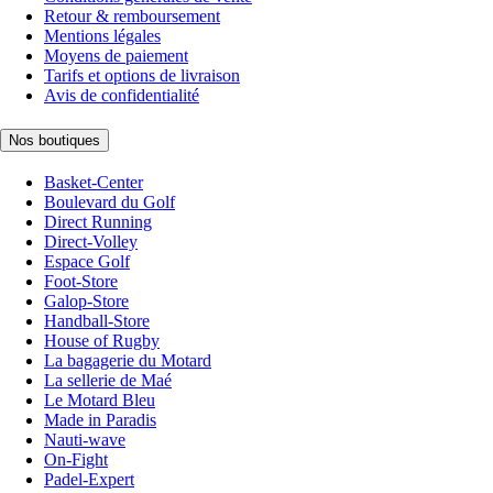
Retour & remboursement
Mentions légales
Moyens de paiement
Tarifs et options de livraison
Avis de confidentialité
Nos boutiques
Basket-Center
Boulevard du Golf
Direct Running
Direct-Volley
Espace Golf
Foot-Store
Galop-Store
Handball-Store
House of Rugby
La bagagerie du Motard
La sellerie de Maé
Le Motard Bleu
Made in Paradis
Nauti-wave
On-Fight
Padel-Expert