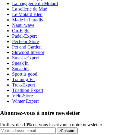
La bagagerie du Motard
La sellerie de Maé
Le Motard Bleu
Made in Paradis
Nauti-wave
On-Fight
Padel-Expert
Pecheur-Store
Pet and Garden
Slowood Interior
Smash-Expert
Sneak'In
Sneakids
Sport is good
Training-Fit
Trek-Expert
Triathlon Expert
Vélo-Store
Winter Expert
Abonnez-vous à notre newsletter
Profitez de -10% en vous inscrivant à notre newsletter
S'inscrire