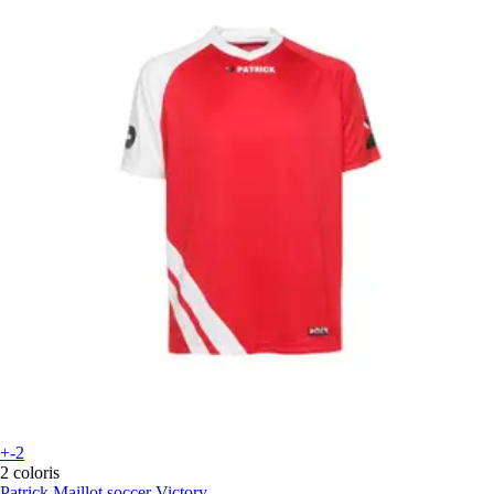
+-2
2 coloris
Patrick
Maillot soccer Victory