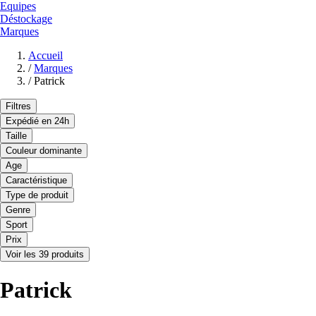
Equipes
Déstockage
Marques
Accueil
/
Marques
/
Patrick
Filtres
Expédié en 24h
Taille
Couleur dominante
Age
Caractéristique
Type de produit
Genre
Sport
Prix
Voir les 39 produits
Patrick