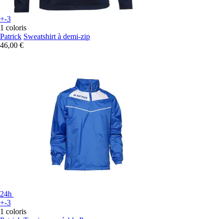
+-3
1 coloris
Patrick
Sweatshirt à demi-zip
46,00 €
24h
+-3
1 coloris