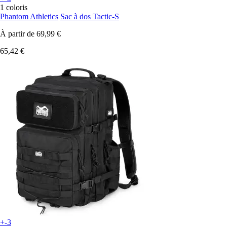
1 coloris
Phantom Athletics
Sac à dos Tactic-S
À partir de
69,99 €
65,42 €
+-3