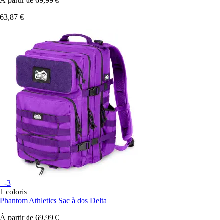
À partir de
69,99 €
63,87 €
+-3
1 coloris
Phantom Athletics
Sac à dos Delta
À partir de
69,99 €