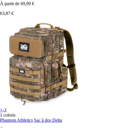
À partir de
69,99 €
63,87 €
+-3
1 coloris
Phantom Athletics
Sac à dos Delta