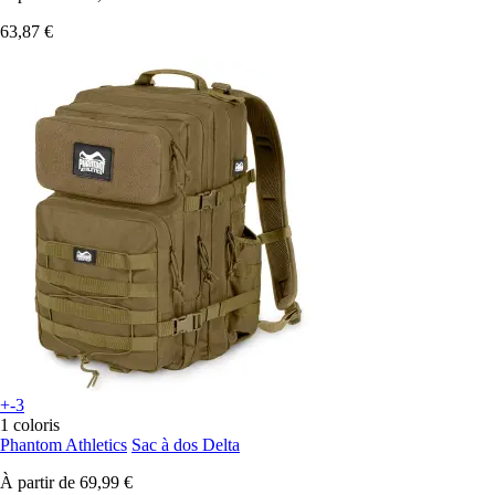
63,87 €
+-3
1 coloris
Phantom Athletics
Sac à dos Delta
À partir de
69,99 €