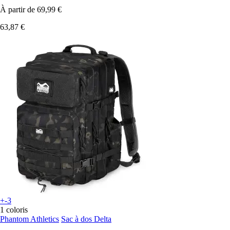
À partir de
69,99 €
63,87 €
+-3
1 coloris
Phantom Athletics
Sac à dos Delta