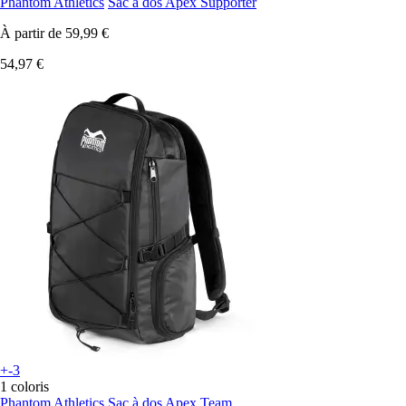
Phantom Athletics
Sac à dos Apex Supporter
À partir de
59,99 €
54,97 €
+-3
1 coloris
Phantom Athletics
Sac à dos Apex Team