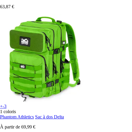
63,87 €
+-3
1 coloris
Phantom Athletics
Sac à dos Delta
À partir de
69,99 €