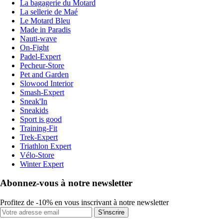
La bagagerie du Motard
La sellerie de Maé
Le Motard Bleu
Made in Paradis
Nauti-wave
On-Fight
Padel-Expert
Pecheur-Store
Pet and Garden
Slowood Interior
Smash-Expert
Sneak'In
Sneakids
Sport is good
Training-Fit
Trek-Expert
Triathlon Expert
Vélo-Store
Winter Expert
Abonnez-vous à notre newsletter
Profitez de -10% en vous inscrivant à notre newsletter
S'inscrire