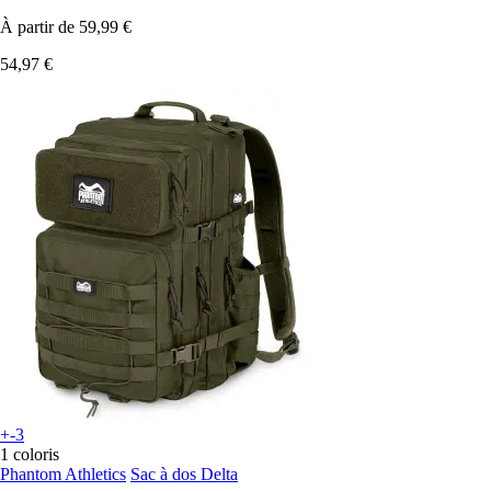
À partir de
59,99 €
54,97 €
+-3
1 coloris
Phantom Athletics
Sac à dos Delta