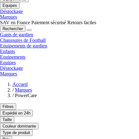
Equipes
Déstockage
Marques
SAV en France
Paiement sécurisé
Retours faciles
Rechercher
Gants de gardien
Chaussures de Football
Equipements de gardien
Enfants
Equipements
Equipes
Déstockage
Marques
Accueil
/
Marques
/
PowerCare
Filtres
Expédié en 24h
Taille
Couleur dominante
Type de produit