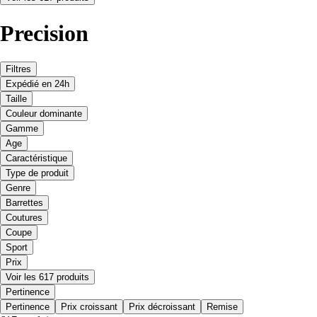
Precision
Filtres
Expédié en 24h
Taille
Couleur dominante
Gamme
Age
Caractéristique
Type de produit
Genre
Barrettes
Coutures
Coupe
Sport
Prix
Voir les 617 produits
Pertinence
Pertinence
Prix croissant
Prix décroissant
Remise