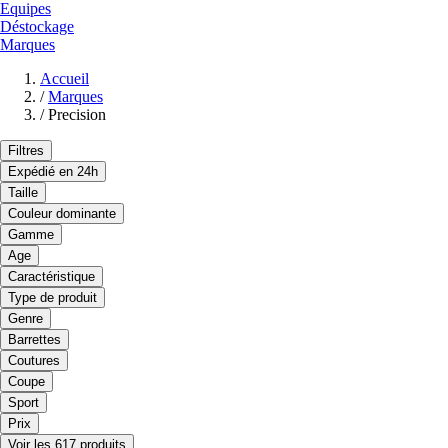
Equipes
Déstockage
Marques
Accueil
/
Marques
/
Precision
Filtres
Expédié en 24h
Taille
Couleur dominante
Gamme
Age
Caractéristique
Type de produit
Genre
Barrettes
Coutures
Coupe
Sport
Prix
Voir les 617 produits