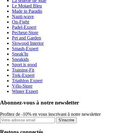
La sellerie de Maé
Le Motard Bleu
Made in Paradis
Nauti-wave
On-Fight
Padel-Expert
Pecheur-Store
Pet and Garden
Slowood Interior
Smash-Expert
Sneak'In
Sneakids
Sport is good
Training-Fit
Trek-Expert
Triathlon Expert
Vélo-Store
Winter Expert
Abonnez-vous à notre newsletter
Profitez de -10% en vous inscrivant à notre newsletter
S'inscrire
Restons connectés