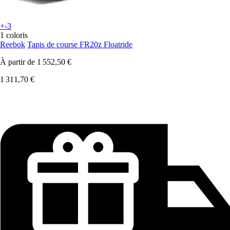
+-3
1 coloris
Reebok
Tapis de course FR20z Floatride
À partir de
1 552,50 €
1 311,70 €