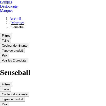
Equipes
Déstockage
Marques
Accueil
/
Marques
/
Senseball
Filtres
Taille
Couleur dominante
Type de produit
Prix
Voir les 2 produits
Senseball
Filtres
Taille
Couleur dominante
Type de produit
Prix