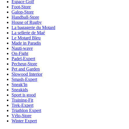
Espace Golf
Foot-Store
Galop-Store
Handball-Store
House of Rugby
La bagagerie du Motard
La sellerie de Maé
Le Motard Bleu
Made in Paradis
Nauti-wave
On-Fight
Padel-Expert
Pecheur-Store
Pet and Garden
Slowood Interior
Smash-Expert
Sneak'In
Sneakids
Sport is good
Training-Fit
Trek-Expert
Triathlon Expert
Vélo-Store
Winter Expert