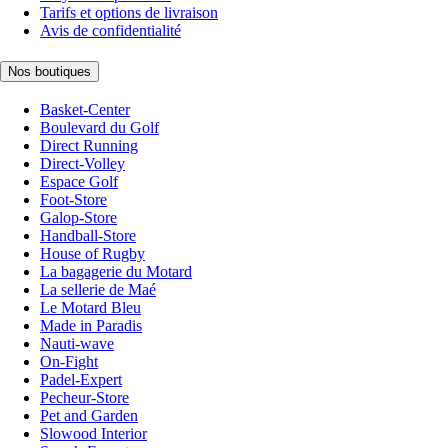
Tarifs et options de livraison
Avis de confidentialité
Nos boutiques
Basket-Center
Boulevard du Golf
Direct Running
Direct-Volley
Espace Golf
Foot-Store
Galop-Store
Handball-Store
House of Rugby
La bagagerie du Motard
La sellerie de Maé
Le Motard Bleu
Made in Paradis
Nauti-wave
On-Fight
Padel-Expert
Pecheur-Store
Pet and Garden
Slowood Interior