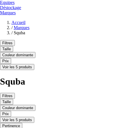
Equipes
Déstockage
Marques
Accueil
/
Marques
/
Squba
Filtres
Taille
Couleur dominante
Prix
Voir les 5 produits
Squba
Filtres
Taille
Couleur dominante
Prix
Voir les 5 produits
Pertinence