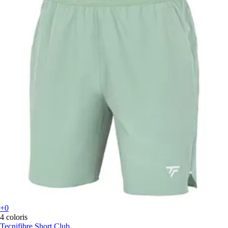
+0
4 coloris
Tecnifibre
Short Club