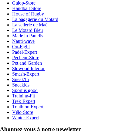
Galop-Store
Handball-Store
House of Rugby
La bagagerie du Motard
La sellerie de Maé
Le Motard Bleu
Made in Paradis
Nauti-wave
On-Fight
Padel-Expert
Pecheur-Store
Pet and Garden
Slowood Interior
Smash-Expert
Sneak'In
Sneakids
Sport is good
Training-Fit
Trek-Expert
Triathlon Expert
Vélo-Store
Winter Expert
Abonnez-vous à notre newsletter