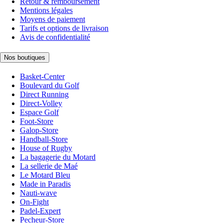
Retour & remboursement
Mentions légales
Moyens de paiement
Tarifs et options de livraison
Avis de confidentialité
Nos boutiques
Basket-Center
Boulevard du Golf
Direct Running
Direct-Volley
Espace Golf
Foot-Store
Galop-Store
Handball-Store
House of Rugby
La bagagerie du Motard
La sellerie de Maé
Le Motard Bleu
Made in Paradis
Nauti-wave
On-Fight
Padel-Expert
Pecheur-Store