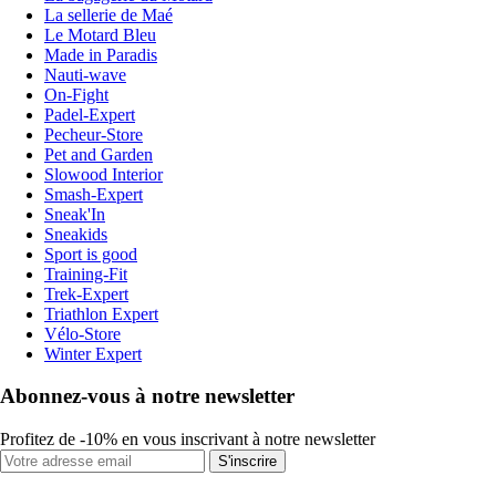
La sellerie de Maé
Le Motard Bleu
Made in Paradis
Nauti-wave
On-Fight
Padel-Expert
Pecheur-Store
Pet and Garden
Slowood Interior
Smash-Expert
Sneak'In
Sneakids
Sport is good
Training-Fit
Trek-Expert
Triathlon Expert
Vélo-Store
Winter Expert
Abonnez-vous à notre newsletter
Profitez de -10% en vous inscrivant à notre newsletter
S'inscrire