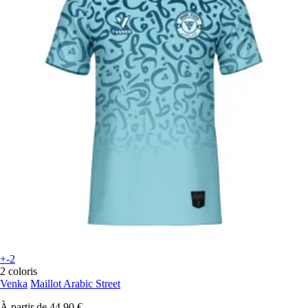
+-2
2 coloris
Venka
Maillot Arabic Street
À partir de
44,90 €