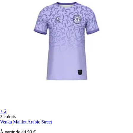
+-2
2 coloris
Venka
Maillot Arabic Street
À partir de
44,90 €