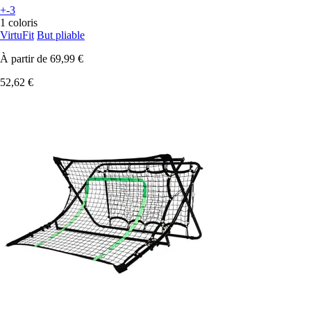
+-3
1 coloris
VirtuFit
But pliable
À partir de
69,99 €
52,62 €