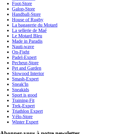
Foot-Store
Galop-Store
Handball-Store
House of Rugby
La bagagerie du Motard
La sellerie de Maé
Le Motard Bleu
Made in Paradis
Nauti-wave
On-Fight
Padel-Expert
Pecheur-Store
Pet and Garden
Slowood Interior
Smash-Expert
Sneak'In
Sneakids
Sport is good
Training-Fit
Trek-Expert
Triathlon Expert
Vélo-Store
Winter Expert
Abonnez-vous à notre newsletter