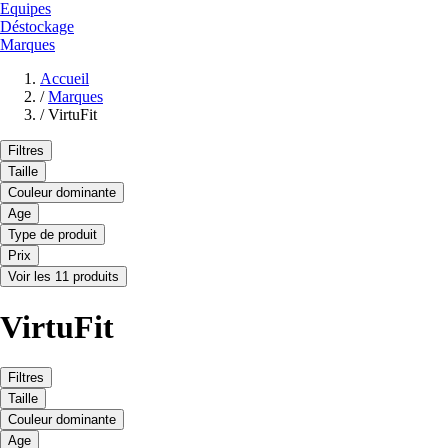
Equipes
Déstockage
Marques
Accueil
/
Marques
/
VirtuFit
Filtres
Taille
Couleur dominante
Age
Type de produit
Prix
Voir les 11 produits
VirtuFit
Filtres
Taille
Couleur dominante
Age