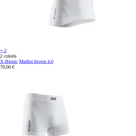
+-2
2 coloris
X-Bionic
Maillot Invent 4.0
70,00 €