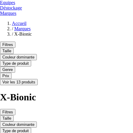
Equipes
Déstockage
Marques
Accueil
/
Marques
/
X-Bionic
Filtres
Taille
Couleur dominante
Type de produit
Genre
Prix
Voir les 13 produits
X-Bionic
Filtres
Taille
Couleur dominante
Type de produit