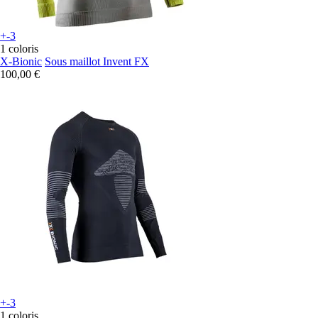
+-3
1 coloris
X-Bionic
Sous maillot Invent FX
100,00 €
+-3
1 coloris