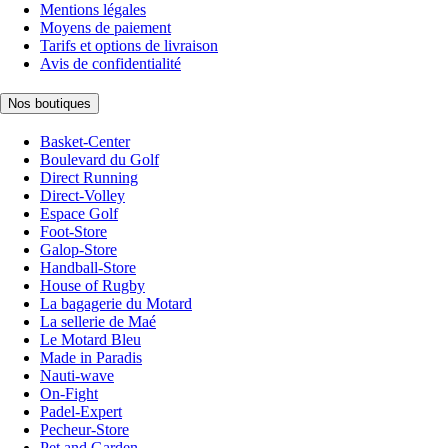
Mentions légales
Moyens de paiement
Tarifs et options de livraison
Avis de confidentialité
Nos boutiques
Basket-Center
Boulevard du Golf
Direct Running
Direct-Volley
Espace Golf
Foot-Store
Galop-Store
Handball-Store
House of Rugby
La bagagerie du Motard
La sellerie de Maé
Le Motard Bleu
Made in Paradis
Nauti-wave
On-Fight
Padel-Expert
Pecheur-Store
Pet and Garden