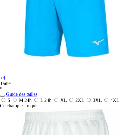
+4
Taille
*
Guide des tailles
S
M
24h
L
24h
XL
2XL
3XL
4XL
Ce champ est requis