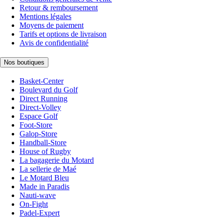
Retour & remboursement
Mentions légales
Moyens de paiement
Tarifs et options de livraison
Avis de confidentialité
Nos boutiques
Basket-Center
Boulevard du Golf
Direct Running
Direct-Volley
Espace Golf
Foot-Store
Galop-Store
Handball-Store
House of Rugby
La bagagerie du Motard
La sellerie de Maé
Le Motard Bleu
Made in Paradis
Nauti-wave
On-Fight
Padel-Expert