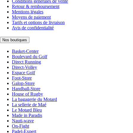
Conditions générales de vente
Retour & remboursement
Mentions légales
Moyens de paiement
Tarifs et options de livraison
Avis de confidentialité
Nos boutiques
Basket-Center
Boulevard du Golf
Direct Running
Direct-Volley
Espace Golf
Foot-Store
Galop-Store
Handball-Store
House of Rugby
La bagagerie du Motard
La sellerie de Maé
Le Motard Bleu
Made in Paradis
Nauti-wave
On-Fight
Padel-Expert