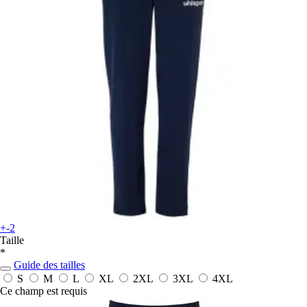
+-2
Taille
*
Guide des tailles
S
M
L
XL
2XL
3XL
4XL
Ce champ est requis