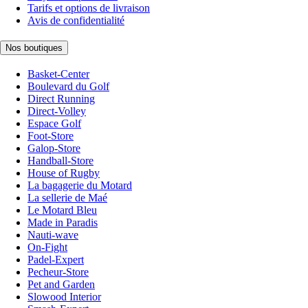
Tarifs et options de livraison
Avis de confidentialité
Nos boutiques
Basket-Center
Boulevard du Golf
Direct Running
Direct-Volley
Espace Golf
Foot-Store
Galop-Store
Handball-Store
House of Rugby
La bagagerie du Motard
La sellerie de Maé
Le Motard Bleu
Made in Paradis
Nauti-wave
On-Fight
Padel-Expert
Pecheur-Store
Pet and Garden
Slowood Interior