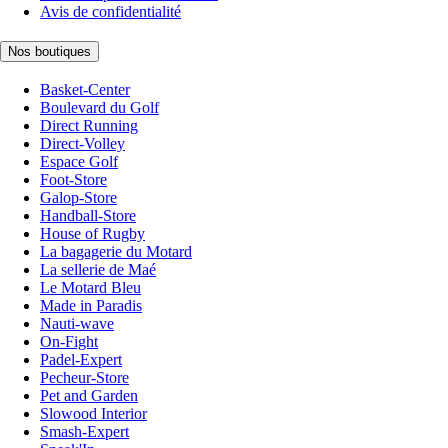
Avis de confidentialité
Nos boutiques
Basket-Center
Boulevard du Golf
Direct Running
Direct-Volley
Espace Golf
Foot-Store
Galop-Store
Handball-Store
House of Rugby
La bagagerie du Motard
La sellerie de Maé
Le Motard Bleu
Made in Paradis
Nauti-wave
On-Fight
Padel-Expert
Pecheur-Store
Pet and Garden
Slowood Interior
Smash-Expert