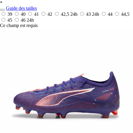
*
Guide des tailles
39
40
41
42
42,5
24h
43
24h
44
44,5
45
46
24h
Ce champ est requis