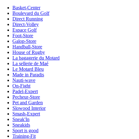
Basket-Center
Boulevard du Golf
Direct Running
Direct-Volley
Espace Golf
Foot-Store
Galop-Store
Handball-Store
House of Rugby
La bagagerie du Motard
La sellerie de Maé
Le Motard Bleu
Made in Paradis
Nauti-wave
On-Fight
Padel-Expert
Pecheur-Store
Pet and Garden
Slowood Interior
Smash-Expert
Sneak'In
Sneakids
Sport is good
Training-Fit