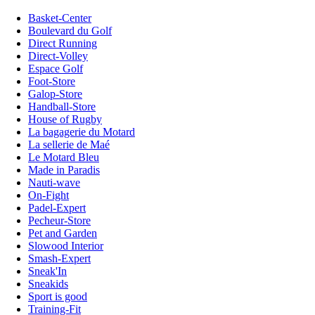
Basket-Center
Boulevard du Golf
Direct Running
Direct-Volley
Espace Golf
Foot-Store
Galop-Store
Handball-Store
House of Rugby
La bagagerie du Motard
La sellerie de Maé
Le Motard Bleu
Made in Paradis
Nauti-wave
On-Fight
Padel-Expert
Pecheur-Store
Pet and Garden
Slowood Interior
Smash-Expert
Sneak'In
Sneakids
Sport is good
Training-Fit