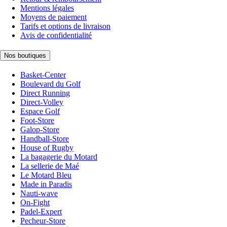
Mentions légales
Moyens de paiement
Tarifs et options de livraison
Avis de confidentialité
Nos boutiques
Basket-Center
Boulevard du Golf
Direct Running
Direct-Volley
Espace Golf
Foot-Store
Galop-Store
Handball-Store
House of Rugby
La bagagerie du Motard
La sellerie de Maé
Le Motard Bleu
Made in Paradis
Nauti-wave
On-Fight
Padel-Expert
Pecheur-Store