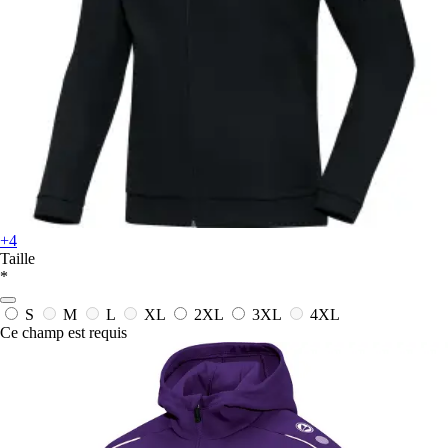
+4
Taille
*
S
M
L
XL
2XL
3XL
4XL
Ce champ est requis