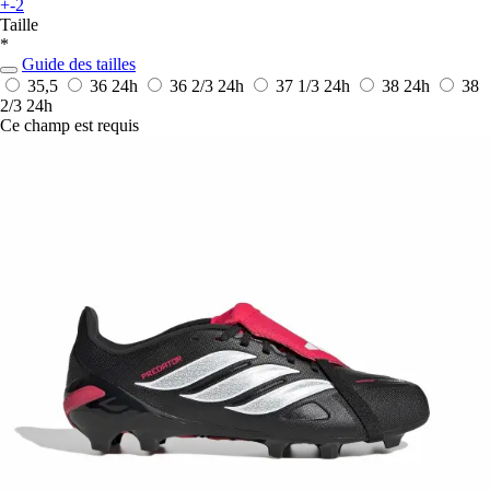
+-2
Taille
*
Guide des tailles
35,5
36
24h
36 2/3
24h
37 1/3
24h
38
24h
38
2/3
24h
Ce champ est requis