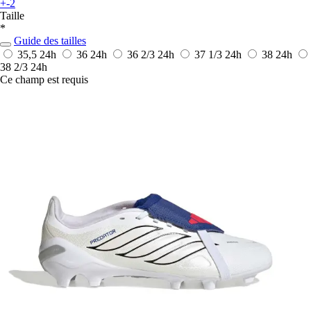
+-2
Taille
*
Guide des tailles
35,5
24h
36
24h
36 2/3
24h
37 1/3
24h
38
24h
38 2/3
24h
Ce champ est requis