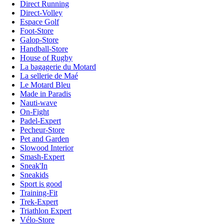
Direct Running
Direct-Volley
Espace Golf
Foot-Store
Galop-Store
Handball-Store
House of Rugby
La bagagerie du Motard
La sellerie de Maé
Le Motard Bleu
Made in Paradis
Nauti-wave
On-Fight
Padel-Expert
Pecheur-Store
Pet and Garden
Slowood Interior
Smash-Expert
Sneak'In
Sneakids
Sport is good
Training-Fit
Trek-Expert
Triathlon Expert
Vélo-Store