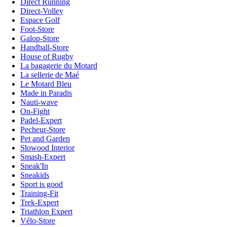
Direct Running
Direct-Volley
Espace Golf
Foot-Store
Galop-Store
Handball-Store
House of Rugby
La bagagerie du Motard
La sellerie de Maé
Le Motard Bleu
Made in Paradis
Nauti-wave
On-Fight
Padel-Expert
Pecheur-Store
Pet and Garden
Slowood Interior
Smash-Expert
Sneak'In
Sneakids
Sport is good
Training-Fit
Trek-Expert
Triathlon Expert
Vélo-Store