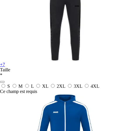
+7
Taille
*
S
M
L
XL
2XL
3XL
4XL
Ce champ est requis