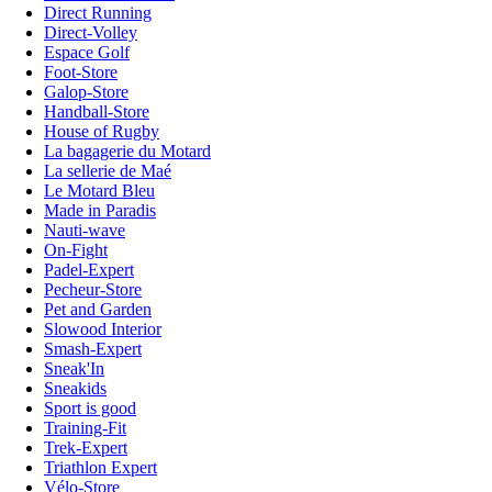
Direct Running
Direct-Volley
Espace Golf
Foot-Store
Galop-Store
Handball-Store
House of Rugby
La bagagerie du Motard
La sellerie de Maé
Le Motard Bleu
Made in Paradis
Nauti-wave
On-Fight
Padel-Expert
Pecheur-Store
Pet and Garden
Slowood Interior
Smash-Expert
Sneak'In
Sneakids
Sport is good
Training-Fit
Trek-Expert
Triathlon Expert
Vélo-Store