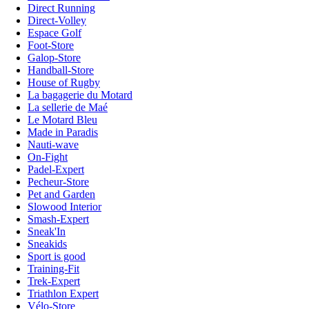
Direct Running
Direct-Volley
Espace Golf
Foot-Store
Galop-Store
Handball-Store
House of Rugby
La bagagerie du Motard
La sellerie de Maé
Le Motard Bleu
Made in Paradis
Nauti-wave
On-Fight
Padel-Expert
Pecheur-Store
Pet and Garden
Slowood Interior
Smash-Expert
Sneak'In
Sneakids
Sport is good
Training-Fit
Trek-Expert
Triathlon Expert
Vélo-Store