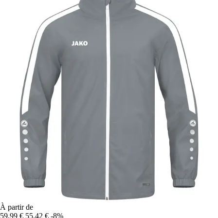
À partir de
59,99 €
55,42 €
-8%