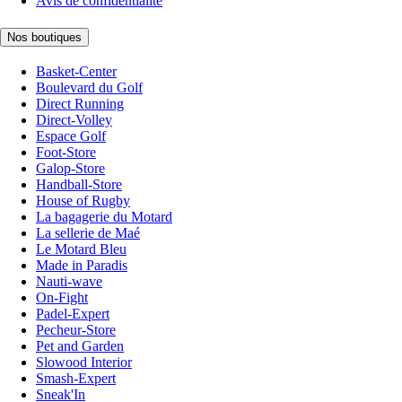
Avis de confidentialité
Nos boutiques
Basket-Center
Boulevard du Golf
Direct Running
Direct-Volley
Espace Golf
Foot-Store
Galop-Store
Handball-Store
House of Rugby
La bagagerie du Motard
La sellerie de Maé
Le Motard Bleu
Made in Paradis
Nauti-wave
On-Fight
Padel-Expert
Pecheur-Store
Pet and Garden
Slowood Interior
Smash-Expert
Sneak'In