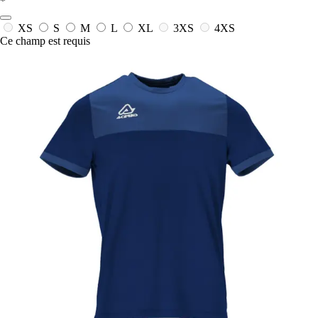
*
XS
S
M
L
XL
3XS
4XS
Ce champ est requis