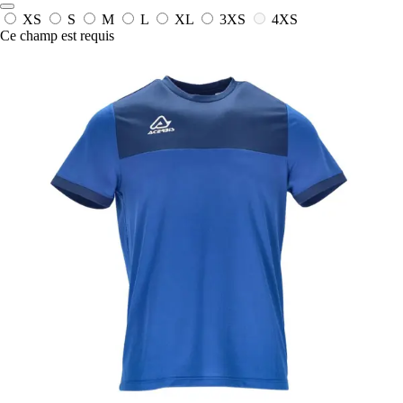
XS
S
M
L
XL
3XS
4XS
Ce champ est requis