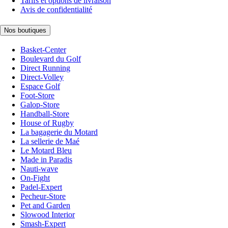
Tarifs et options de livraison
Avis de confidentialité
Nos boutiques
Basket-Center
Boulevard du Golf
Direct Running
Direct-Volley
Espace Golf
Foot-Store
Galop-Store
Handball-Store
House of Rugby
La bagagerie du Motard
La sellerie de Maé
Le Motard Bleu
Made in Paradis
Nauti-wave
On-Fight
Padel-Expert
Pecheur-Store
Pet and Garden
Slowood Interior
Smash-Expert