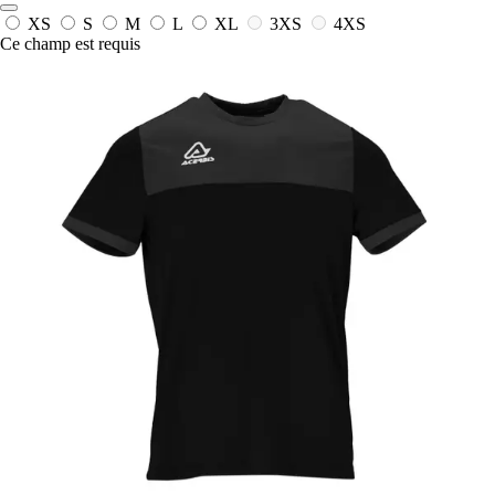
XS
S
M
L
XL
3XS
4XS
Ce champ est requis