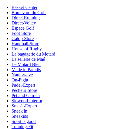
Basket-Center
Boulevard du Golf
Direct Running
Direct-Volley
Espace Golf
Foot-Store
Galop-Store
Handball-Store
House of Rugby
La bagagerie du Motard
La sellerie de Maé
Le Motard Bleu
Made in Paradis
Nauti-wave
On-Fight
Padel-Expert
Pecheur-Store
Pet and Garden
Slowood Interior
Smash-Expert
Sneak'In
Sneakids
Sport is good
Training-Fit