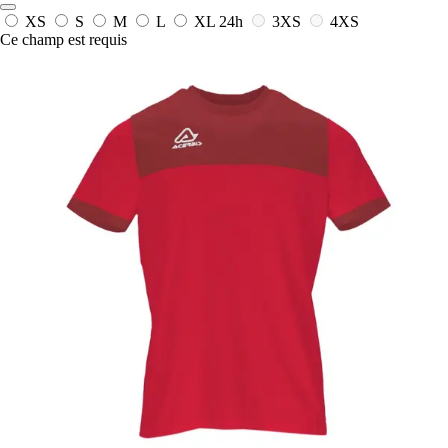
XS
S
M
L
XL
24h
3XS
4XS
Ce champ est requis