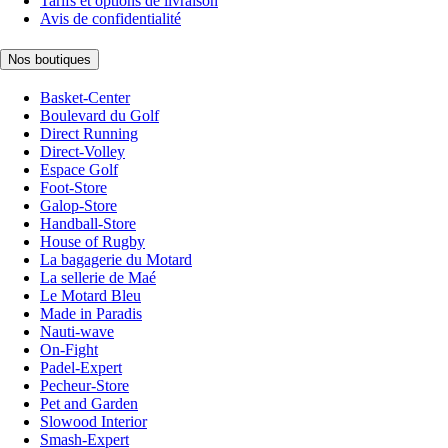
Tarifs et options de livraison
Avis de confidentialité
Nos boutiques
Basket-Center
Boulevard du Golf
Direct Running
Direct-Volley
Espace Golf
Foot-Store
Galop-Store
Handball-Store
House of Rugby
La bagagerie du Motard
La sellerie de Maé
Le Motard Bleu
Made in Paradis
Nauti-wave
On-Fight
Padel-Expert
Pecheur-Store
Pet and Garden
Slowood Interior
Smash-Expert